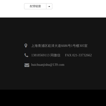
友情链接
友情链接
上海青浦区崧泽大道6686号1号楼305室
13818569113 同微信 FAX:021-33732662
huichuanjishu@139.com