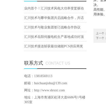
床、金
决。
业内首个！汇川技术风电大功率变桨驱动
高性能
用体验
器通过鉴衡认证
汇川技术与攀华集团共启战略合作，共话
冶金行业未来
汇川技术与敬业集团签订战略合作协议
上一个
汇川技术岳阳伺服电机生产基地成功封顶
下一个
汇川技术接连斩获最佳储能PCS供应商奖
联系方式
CONTACT US
电话：13818569113
邮箱：huichuanjishu@139.com
网址：http://www.shruxi.com
地址：上海市青浦区崧泽大道6686号1号楼
305室