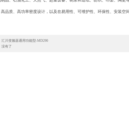
属制品、石油化工、天然气、起重设备、制浆和造纸、纺织、印染、陶瓷
、高品质、高功率密度设计，以及在易用性、可维护性、环保性、安装空
。
：
汇川变频器通用功能型-MD290
：
没有了